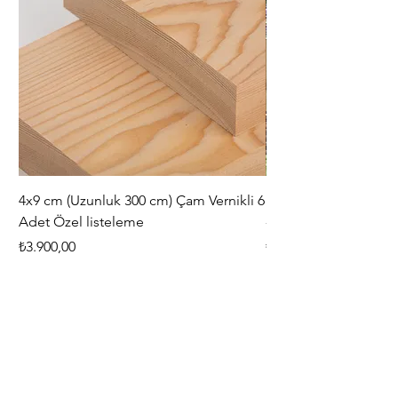
4x9 cm (Uzunluk 300 cm) Çam Vernikli 6
iAhşap Doğal Ahşap 
Adet Özel listeleme
- Modüler Birleştirile
Fiyat
Fiyat
₺3.900,00
₺444,38