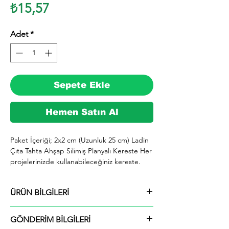
Fiyat
₺15,57
Adet
*
Sepete Ekle
Hemen Satın Al
Paket İçeriği; 2x2 cm (Uzunluk 25 cm) Ladin 
Çıta Tahta Ahşap Silimiş Planyalı Kereste Her 
projelerinizde kullanabileceğiniz kereste. 
silinmiş Ladin ağacından imal edilmektedir.

  İhiyaçlarınıza göre istediğiniz boy ve ebatta 
ÜRÜN BİLGİLERİ
kesilerek en kısa sürede tarafınıza ücretsiz 
kargo şeklinde kargolanmaktadır.

Paket İçeriği; 2x2 cm (Uzunluk 25 cm) Ladin
  Ayrıca ürünle ilgili farklı istek ve talepleriniz 
GÖNDERİM BİLGİLERİ
Çıta Tahta Ahşap Silimiş Planyalı Kereste
için alım yaptıktan sonra mesaj yolu ile veya 