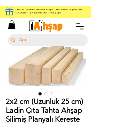
1500 TL üzerine ücretsiz kargo - Projelerinize göre özel
çalışmalar için bizimle iletişime geçin
2x2 cm (Uzunluk 25 cm)
Ladin Çıta Tahta Ahşap
Silimiş Planyalı Kereste