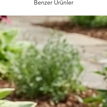
Benzer Ürünler
ve hırdavat gi
ürünlerimizi gör
sorularınızı bi
ulaşabilirsiniz
özenle gönderec
paketlenmektedi
info@iahsap.co