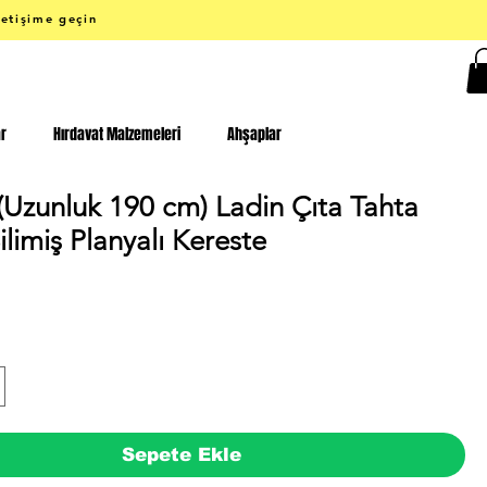
letişime geçin
ar
Hırdavat Malzemeleri
Ahşaplar
(Uzunluk 190 cm) Ladin Çıta Tahta
limiş Planyalı Kereste
Fiyat
Sepete Ekle