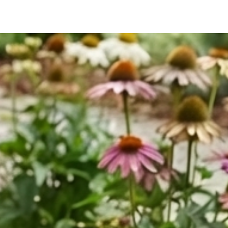
bi yardımcı malzemeler üretmektededir. Bunlar gibi binlerce 
mek için Kategorilerimizi ziyaret ediniz. *Ürünlerimizle ilgili her türlü 
ze iletebilirsiniz. *Bize 05538670729 whatsapp hattımızdan 
. *iAhsap.com tüm ahşap ürünlerini ve yardımcı malzemeleri size 
ektir. *Ürünler ölçü ebatlarına ve desilerine göre özenle 
r. *Malzemelerle ilgili bilgileri öğrenebilmek için dilerseniz 
m adresimize mail göndererek öğrenebilirsiniz.