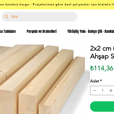
ne ücretsiz kargo - Projelerinize göre özel çalışmalar için bizimle i
a Tablaları
Pergola ve Braketleri
Yürüyüş Yolu - Bahçe Çiti - Bankl
2x2 cm 
Ahşap Si
₺114,36
Adet
*