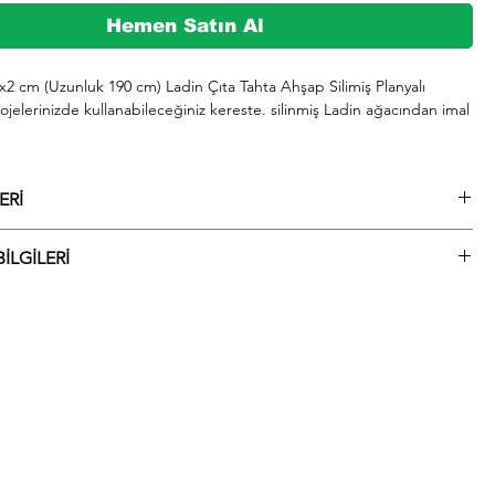
Hemen Satın Al
2x2 cm (Uzunluk 190 cm) Ladin Çıta Tahta Ahşap Silimiş Planyalı 
jelerinizde kullanabileceğiniz kereste. silinmiş Ladin ağacından imal 
şeklinde kargolanmaktadır.

ERİ
729 whatsap hattımızdan bizlere iletebilirsiniz.

2x2 cm (Uzunluk 190 cm) Ladin Çıta Tahta Ahşap Silimiş Planyalı
İLGİLERİ
ü içinde kargolanmaktadır. Çıtalar seçtiğiniz ölçülerde kesilip size
ktadır.
hip olup. odunu sarımsı beyaz renktedir. Kolay işlenir. soyulabilir. çivi 
liği iyidir. İyi yapıştırılır. renk verilebilir. Boyanması ve cilalanması 
 iyi kurutulur. çatlamaya meyili azdır. Yeknesak tekstürde olup. lifleri 
 yarılır. iahsap.com müşterilerine kereste. ahşap plaka. pergole. 
çeşitli bahçe düzenlemeleri. ahşap çitler. sahil bahçe yürüyüş yolları 