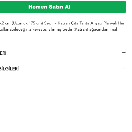
Hemen Satın Al
2x2 cm (Uzunluk 175 cm) Sedir - Katran Çıta Tahta Ahşap Planyalı Her 
kullanabileceğiniz kereste. silinmiş Sedir (Katran) ağacından imal 
şeklinde kargolanmaktadır.

ERİ
729 whatsap hattımızdan bizlere iletebilirsiniz.

2x2 cm (Uzunluk 175 cm) Sedir - Katran Çıta Tahta Ahşap Planyalı
İLGİLERİ
ü içinde kargolanmaktadır. Çıtalar seçtiğiniz ölçülerde kesilip size
ktadır.
rmızı olup giderek koyulaşır. Çok hızlı ve iyi bir şekilde kurutulabilir. 
 tutkallanır . elastikiyeti iyi. boyanabilir. cilalanabilir. tornalanabilir. 
 çivi tutar ve renk verilebilir. iahsap.com müşterilerine kereste. ahşap 
 piknik masası. çeşitli bahçe düzenlemeleri. ahşap çitler. sahil bahçe 
 ve hırdavat gibi yardımcı malzemeler üretmektededir. Bunlar gibi 