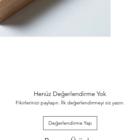
binlerce ürünler
her türlü sorul
ulaşabilirsiniz
özenle gönderec
paketlenmektedi
info@iahsap.co
Henüz Değerlendirme Yok
Fikirlerinizi paylaşın. İlk değerlendirmeyi siz yazın.
Değerlendirme Yap