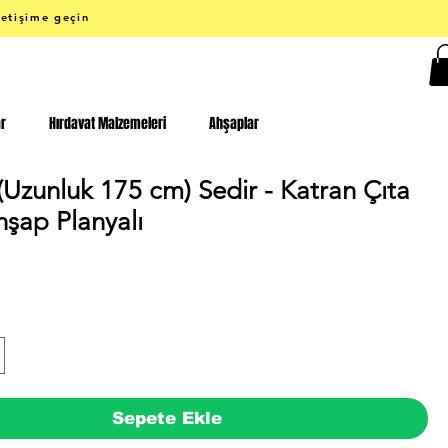
letişime geçin
ar
Hırdavat Malzemeleri
Ahşaplar
(Uzunluk 175 cm) Sedir - Katran Çıta
hşap Planyalı
Fiyat
Sepete Ekle