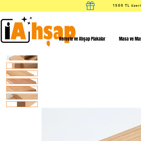
1500 TL üzeri
Kereste ve Ahşap Plakalar
Masa ve Mas