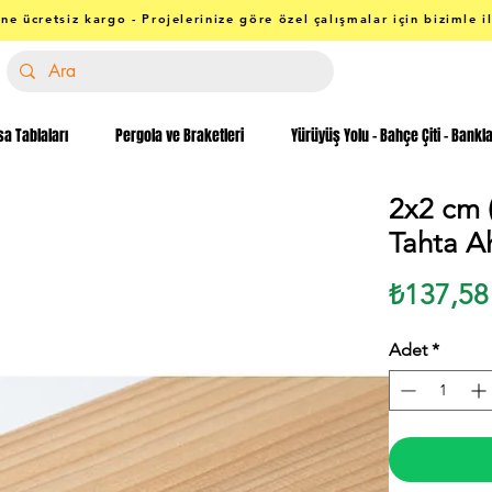
ne ücretsiz kargo - Projelerinize göre özel çalışmalar için bizimle i
a Tablaları
Pergola ve Braketleri
Yürüyüş Yolu - Bahçe Çiti - Bankl
2x2 cm 
Tahta A
₺137,58
Adet
*