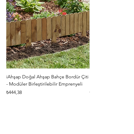
iAhşap Doğal Ahşap Bahçe Bordür Çiti
iAhşap Çardak ve Per
- Modüler Birleştirilebilir Emprenyeli
Braketi Seti - Ağır Çe
Fiyat
Fiyat
₺444,38
₺5.356,00