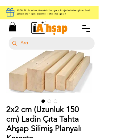
1500 TL üzerine ücretsiz kargo - Projelerinize göre özel
çalışmalar için bizimle iletişime geçin
2x2 cm (Uzunluk 150
cm) Ladin Çıta Tahta
Ahşap Silimiş Planyalı