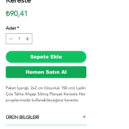
Kereste
Fiyat
₺90,41
Adet
*
Sepete Ekle
Hemen Satın Al
Paket İçeriği; 2x2 cm (Uzunluk 150 cm) Ladin 
Çıta Tahta Ahşap Silimiş Planyalı Kereste Her 
projelerinizde kullanabileceğiniz kereste. 
silinmiş Ladin ağacından imal edilmektedir.

  İhiyaçlarınıza göre istediğiniz boy ve ebatta 
ÜRÜN BİLGİLERİ
kesilerek en kısa sürede tarafınıza ücretsiz 
kargo şeklinde kargolanmaktadır.

Paket İçeriği; 2x2 cm (Uzunluk 150 cm) Ladin