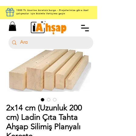
1500 TL üzerine ücretsiz kargo - Projelerinize göre özel
çalışmalar için bizimle iletişime geçin
2x14 cm (Uzunluk 200
cm) Ladin Çıta Tahta
Ahşap Silimiş Planyalı