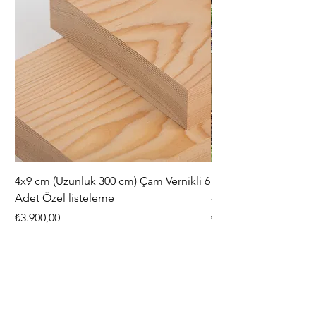
4x9 cm (Uzunluk 300 cm) Çam Vernikli 6
iAhşap Doğal Ahşap 
Adet Özel listeleme
- Modüler Birleştirile
Fiyat
Fiyat
₺3.900,00
₺444,38