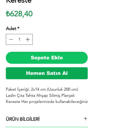
Kereste
Fiyat
₺628,40
Adet
*
Sepete Ekle
Hemen Satın Al
Paket İçeriği; 2x14 cm (Uzunluk 200 cm) 
Ladin Çıta Tahta Ahşap Silimiş Planyalı 
Kereste Her projelerinizde kullanabileceğiniz 
kereste. silinmiş Ladin ağacından imal 
edilmektedir.

ÜRÜN BİLGİLERİ
  İhiyaçlarınıza göre istediğiniz boy ve ebatta 
kesilerek en kısa sürede tarafınıza ücretsiz 
Paket İçeriği; 2x14 cm (Uzunluk 200 cm)