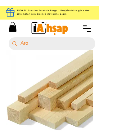
1500 TL üzerine ücretsiz kargo - Projelerinize göre özel
çalışmalar için bizimle iletişime geçin