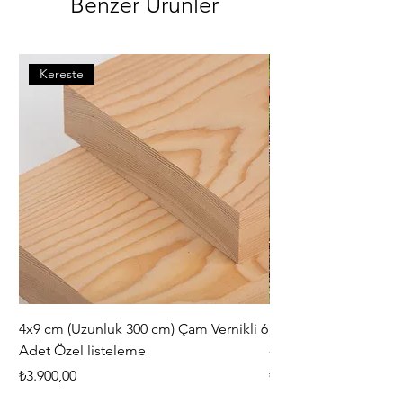
Benzer Ürünler
Kereste
4x9 cm (Uzunluk 300 cm) Çam Vernikli 6
iAhşap Doğal Ahşap 
Adet Özel listeleme
- Modüler Birleştirile
Fiyat
Fiyat
₺3.900,00
₺444,38