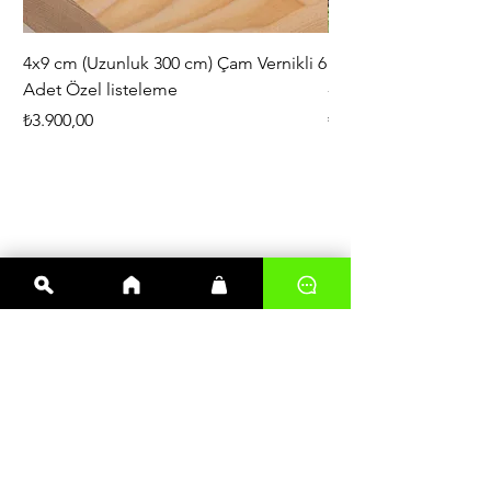
4x9 cm (Uzunluk 300 cm) Çam Vernikli 6
iAhşap Doğal Ahşap 
Adet Özel listeleme
- Modüler Birleştirile
Fiyat
Fiyat
₺3.900,00
₺444,38
En çok satanlar
Kereste