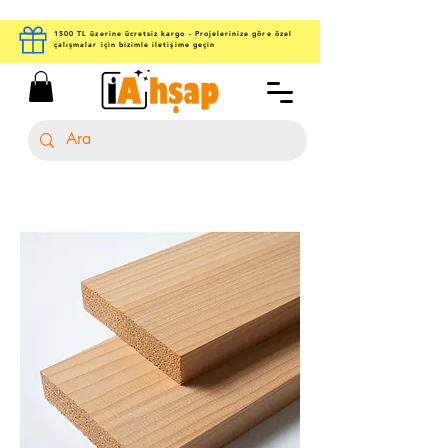
1500 TL üzerine ücretsiz kargo - Projelerinize göre özel
çalışmalar için bizimle iletişime geçin