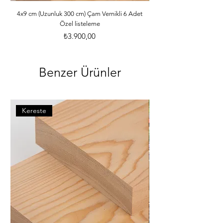
ebatlarına ve desilerine göre özenle 
paketlenmektedir. *Malzemelerle ilgili 
4x9 cm (Uzunluk 300 cm) Çam Vernikli 6 Adet
Özel listeleme
bilgileri öğrenebilmek için dilerseniz 
info@iahsap.com adresimize mail 
Fiyat
₺3.900,00
göndererek öğrenebilirsiniz.
Benzer Ürünler
Kereste