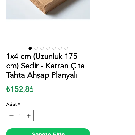
1x4 cm (Uzunluk 175
cm) Sedir - Katran Çıta
Tahta Ahşap Planyalı
Fiyat
₺152,86
Adet
*
Sepete Ekle