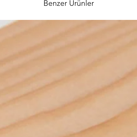
Benzer Ürünler
ve hırdavat gi
ürünlerimizi gör
sorularınızı bi
ulaşabilirsiniz
özenle gönderec
paketlenmektedi
info@iahsap.co