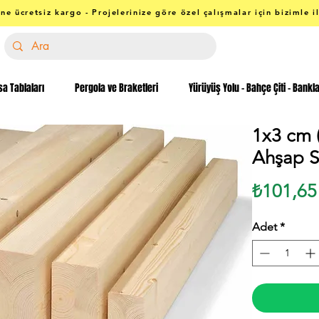
ne ücretsiz kargo - Projelerinize göre özel çalışmalar için bizimle i
a Tablaları
Pergola ve Braketleri
Yürüyüş Yolu - Bahçe Çiti - Bankl
1x3 cm 
Ahşap Si
₺101,65
Adet
*