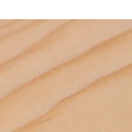
bi yardımcı malzemeler üretmektededir. Bunlar gibi binlerce 
mek için Kategorilerimizi ziyaret ediniz. *Ürünlerimizle ilgili her türlü 
ze iletebilirsiniz. *Bize 05538670729 whatsapp hattımızdan 
. *iAhsap.com tüm ahşap ürünlerini ve yardımcı malzemeleri size 
ektir. *Ürünler ölçü ebatlarına ve desilerine göre özenle 
r. *Malzemelerle ilgili bilgileri öğrenebilmek için dilerseniz 
m adresimize mail göndererek öğrenebilirsiniz.