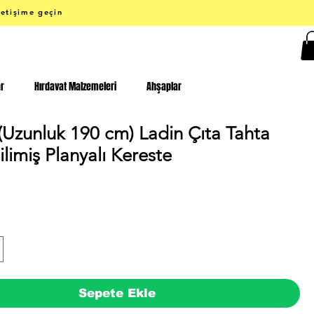
letişime geçin
ar
Hırdavat Malzemeleri
Ahşaplar
(Uzunluk 190 cm) Ladin Çıta Tahta
limiş Planyalı Kereste
Fiyat
Sepete Ekle