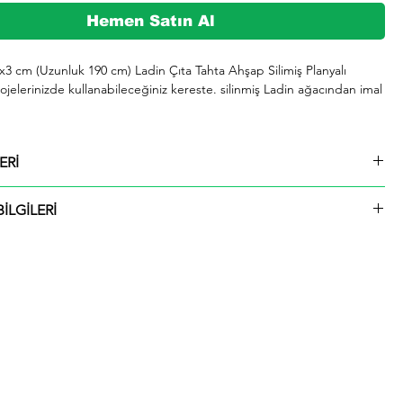
Hemen Satın Al
1x3 cm (Uzunluk 190 cm) Ladin Çıta Tahta Ahşap Silimiş Planyalı 
jelerinizde kullanabileceğiniz kereste. silinmiş Ladin ağacından imal 
şeklinde kargolanmaktadır.

ERİ
729 whatsap hattımızdan bizlere iletebilirsiniz.

1x3 cm (Uzunluk 190 cm) Ladin Çıta Tahta Ahşap Silimiş Planyalı
İLGİLERİ
ü içinde kargolanmaktadır. Çıtalar seçtiğiniz ölçülerde kesilip size
ktadır.
hip olup. odunu sarımsı beyaz renktedir. Kolay işlenir. soyulabilir. çivi 
liği iyidir. İyi yapıştırılır. renk verilebilir. Boyanması ve cilalanması 
 iyi kurutulur. çatlamaya meyili azdır. Yeknesak tekstürde olup. lifleri 
 yarılır. iahsap.com müşterilerine kereste. ahşap plaka. pergole. 
çeşitli bahçe düzenlemeleri. ahşap çitler. sahil bahçe yürüyüş yolları 