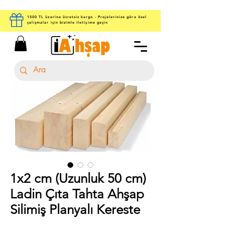
1500 TL üzerine ücretsiz kargo - Projelerinize göre özel
çalışmalar için bizimle iletişime geçin
1x2 cm (Uzunluk 50 cm)
Ladin Çıta Tahta Ahşap
Silimiş Planyalı Kereste