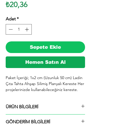
Fiyat
₺20,36
Adet
*
Sepete Ekle
Hemen Satın Al
Paket İçeriği; 1x2 cm (Uzunluk 50 cm) Ladin 
Çıta Tahta Ahşap Silimiş Planyalı Kereste Her 
projelerinizde kullanabileceğiniz kereste. 
silinmiş Ladin ağacından imal edilmektedir.

  İhiyaçlarınıza göre istediğiniz boy ve ebatta 
ÜRÜN BİLGİLERİ
kesilerek en kısa sürede tarafınıza ücretsiz 
kargo şeklinde kargolanmaktadır.

Paket İçeriği; 1x2 cm (Uzunluk 50 cm) Ladin
  Ayrıca ürünle ilgili farklı istek ve talepleriniz 
GÖNDERİM BİLGİLERİ
Çıta Tahta Ahşap Silimiş Planyalı Kereste
için alım yaptıktan sonra mesaj yolu ile veya 