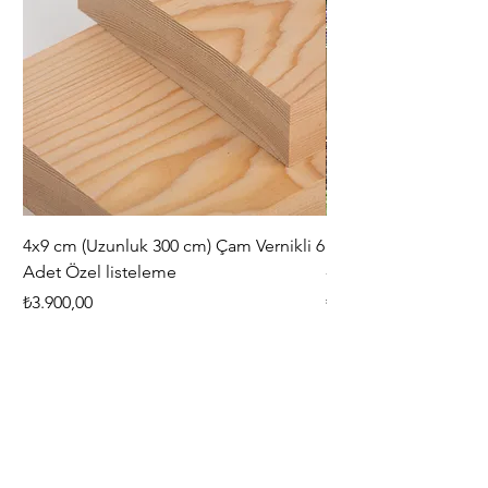
4x9 cm (Uzunluk 300 cm) Çam Vernikli 6
iAhşap Doğal Ahşap 
Adet Özel listeleme
- Modüler Birleştirile
Fiyat
Fiyat
₺3.900,00
₺444,38