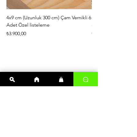
4x9 cm (Uzunluk 300 cm) Çam Vernikli 6
iAhşap Doğal Ahşap 
Adet Özel listeleme
- Modüler Birleştirile
Fiyat
Fiyat
₺3.900,00
₺444,38
En çok satanlar
Kereste