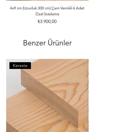
ebatlarına ve desilerine göre özenle 
paketlenmektedir. *Malzemelerle ilgili 
4x9 cm (Uzunluk 300 cm) Çam Vernikli 6 Adet
Özel listeleme
bilgileri öğrenebilmek için dilerseniz 
info@iahsap.com adresimize mail 
Fiyat
₺3.900,00
göndererek öğrenebilirsiniz.
Benzer Ürünler
Kereste