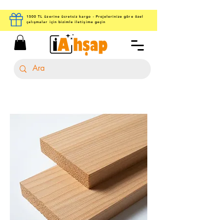
1500 TL üzerine ücretsiz kargo - Projelerinize göre özel
çalışmalar için bizimle iletişime geçin