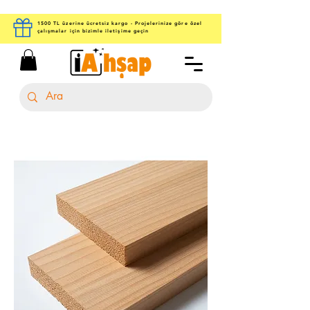
1500 TL üzerine ücretsiz kargo - Projelerinize göre özel
çalışmalar için bizimle iletişime geçin