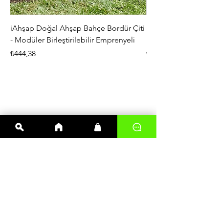
iAhşap Doğal Ahşap Bahçe Bordür Çiti
iAhşap Çardak ve Per
- Modüler Birleştirilebilir Emprenyeli
Braketi Seti - Ağır Çe
Fiyat
Fiyat
₺444,38
₺5.356,00
En çok satanlar
Kereste