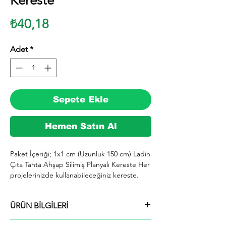
Kereste
Fiyat
₺40,18
Adet
*
Sepete Ekle
Hemen Satın Al
Paket İçeriği; 1x1 cm (Uzunluk 150 cm) Ladin 
Çıta Tahta Ahşap Silimiş Planyalı Kereste Her 
projelerinizde kullanabileceğiniz kereste. 
silinmiş Ladin ağacından imal edilmektedir.

  İhiyaçlarınıza göre istediğiniz boy ve ebatta 
ÜRÜN BİLGİLERİ
kesilerek en kısa sürede tarafınıza ücretsiz 
kargo şeklinde kargolanmaktadır.

Paket İçeriği; 1x1 cm (Uzunluk 150 cm) Ladin