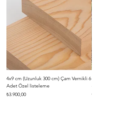
4x9 cm (Uzunluk 300 cm) Çam Vernikli 6
iAhşap Doğal Ahşap 
Adet Özel listeleme
- Modüler Birleştirile
Fiyat
Fiyat
₺3.900,00
₺444,38