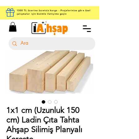
1500 TL üzerine ücretsiz kargo - Projelerinize göre özel
çalışmalar için bizimle iletişime geçin
1x1 cm (Uzunluk 150
cm) Ladin Çıta Tahta
Ahşap Silimiş Planyalı