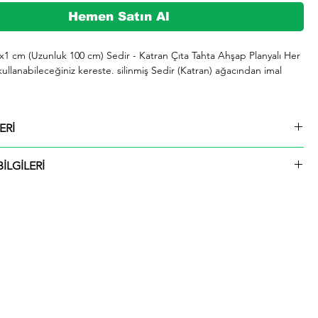
Hemen Satın Al
1x1 cm (Uzunluk 100 cm) Sedir - Katran Çıta Tahta Ahşap Planyalı Her 
kullanabileceğiniz kereste. silinmiş Sedir (Katran) ağacından imal 
şeklinde kargolanmaktadır.

ERİ
729 whatsap hattımızdan bizlere iletebilirsiniz.

1x1 cm (Uzunluk 100 cm) Sedir - Katran Çıta Tahta Ahşap Planyalı
İLGİLERİ
ü içinde kargolanmaktadır. Çıtalar seçtiğiniz ölçülerde kesilip size
ktadır.
rmızı olup giderek koyulaşır. Çok hızlı ve iyi bir şekilde kurutulabilir. 
 tutkallanır . elastikiyeti iyi. boyanabilir. cilalanabilir. tornalanabilir. 
 çivi tutar ve renk verilebilir. iahsap.com müşterilerine kereste. ahşap 
 piknik masası. çeşitli bahçe düzenlemeleri. ahşap çitler. sahil bahçe 
 ve hırdavat gibi yardımcı malzemeler üretmektededir. Bunlar gibi 