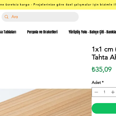
ne ücretsiz kargo - Projelerinize göre özel çalışmalar için bizimle i
a Tablaları
Pergola ve Braketleri
Yürüyüş Yolu - Bahçe Çiti - Bankl
1x1 cm 
Tahta A
F
₺35,09
Adet
*