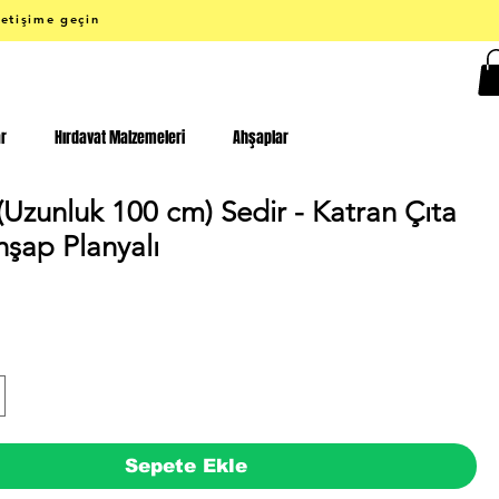
letişime geçin
ar
Hırdavat Malzemeleri
Ahşaplar
(Uzunluk 100 cm) Sedir - Katran Çıta
hşap Planyalı
iyat
Sepete Ekle