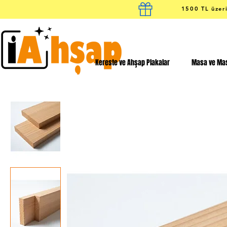
1500 TL üzeri
Kereste ve Ahşap Plakalar
Masa ve Mas