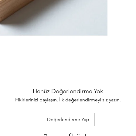
binlerce ürünler
her türlü sorul
ulaşabilirsiniz
özenle gönderec
paketlenmektedi
info@iahsap.co
Henüz Değerlendirme Yok
Fikirlerinizi paylaşın. İlk değerlendirmeyi siz yazın.
Değerlendirme Yap