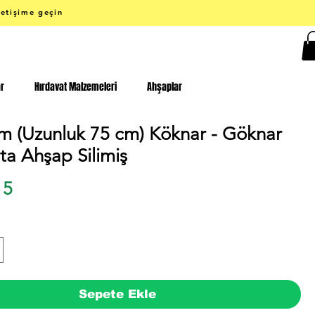
letişime geçin
ar
Hırdavat Malzemeleri
Ahşaplar
m (Uzunluk 75 cm) Köknar - Göknar
ta Ahşap Silimiş
Fiyat
15
Sepete Ekle