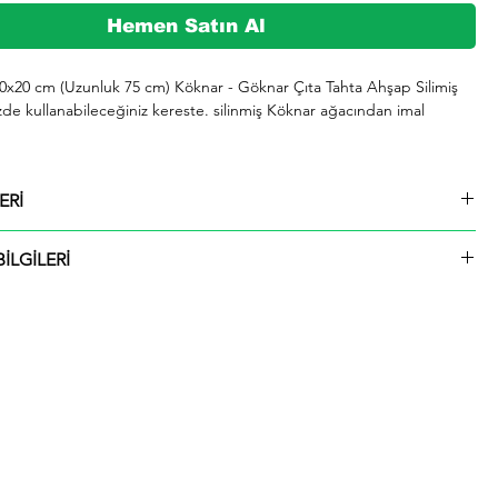
Hemen Satın Al
 10x20 cm (Uzunluk 75 cm) Köknar - Göknar Çıta Tahta Ahşap Silimiş 
zde kullanabileceğiniz kereste. silinmiş Köknar ağacından imal 
şeklinde kargolanmaktadır.

ERİ
729 whatsap hattımızdan bizlere iletebilirsiniz.

 10x20 cm (Uzunluk 75 cm) Köknar - Göknar Çıta Tahta Ahşap Silimiş
İLGİLERİ
ü içinde kargolanmaktadır. Çıtalar seçtiğiniz ölçülerde kesilip size
ktadır.
hip olup. odunu sarımsı beyaz renktedir. Kolay işlenir. soyulabilir. çivi 
liği iyidir. İyi yapıştırılır. renk verilebilir. Boyanması ve cilalanması 
 iyi kurutulur. çatlamaya meyili azdır. Yeknesak tekstürde olup. lifleri 
 yarılır. iahsap.com müşterilerine kereste. ahşap plaka. pergole. 
çeşitli bahçe düzenlemeleri. ahşap çitler. sahil bahçe yürüyüş yolları 