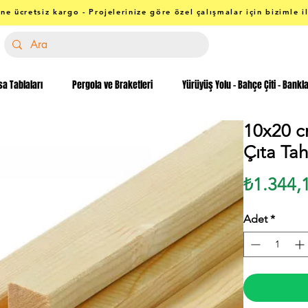
ne ücretsiz kargo - Projelerinize göre özel çalışmalar için bizimle i
a Tablaları
Pergola ve Braketleri
Yürüyüş Yolu - Bahçe Çiti - Bankl
10x20 c
Çıta Tah
₺1.344,
Adet
*