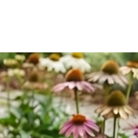
bi yardımcı malzemeler üretmektededir. Bunlar gibi binlerce 
mek için Kategorilerimizi ziyaret ediniz. *Ürünlerimizle ilgili her türlü 
ze iletebilirsiniz. *Bize 05538670729 whatsapp hattımızdan 
. *iAhsap.com tüm ahşap ürünlerini ve yardımcı malzemeleri size 
ektir. *Ürünler ölçü ebatlarına ve desilerine göre özenle 
r. *Malzemelerle ilgili bilgileri öğrenebilmek için dilerseniz 
m adresimize mail göndererek öğrenebilirsiniz.