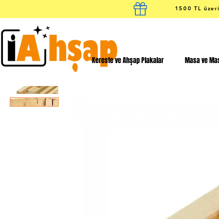
1500 TL üzeri
Kereste ve Ahşap Plakalar
Masa ve Mas