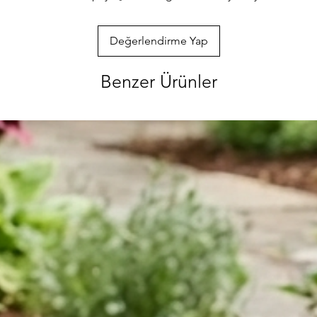
ve hırdavat gi
ürünlerimizi gör
sorularınızı bi
Değerlendirme Yap
ulaşabilirsiniz
özenle gönderec
Benzer Ürünler
paketlenmektedi
info@iahsap.co