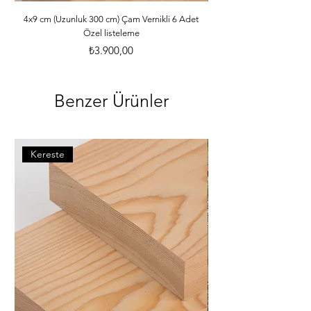
ebatlarına ve desilerine göre özenle 
paketlenmektedir. *Malzemelerle ilgili 
4x9 cm (Uzunluk 300 cm) Çam Vernikli 6 Adet
Özel listeleme
bilgileri öğrenebilmek için dilerseniz 
info@iahsap.com adresimize mail 
Fiyat
₺3.900,00
göndererek öğrenebilirsiniz.
Benzer Ürünler
Kereste