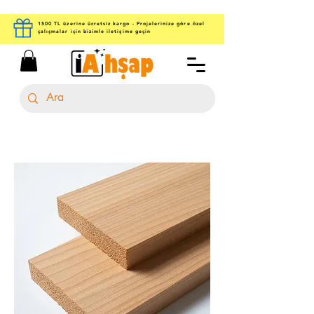
1500 TL üzerine ücretsiz kargo - Projelerinize göre özel
çalışmalar için bizimle iletişime geçin