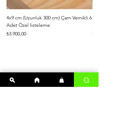
4x9 cm (Uzunluk 300 cm) Çam Vernikli 6
iAhşap Doğal Ahşap 
Adet Özel listeleme
- Modüler Birleştirile
Fiyat
Fiyat
₺3.900,00
₺444,38
En çok satanlar
Kereste