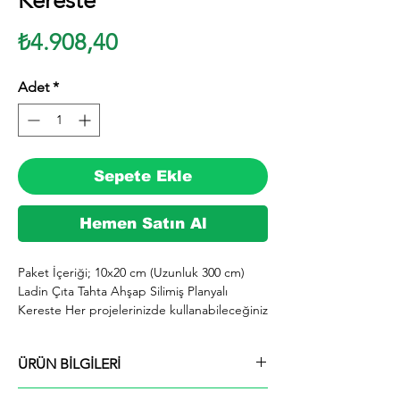
Kereste
Fiyat
₺4.908,40
Adet
*
Sepete Ekle
Hemen Satın Al
Paket İçeriği; 10x20 cm (Uzunluk 300 cm) 
Ladin Çıta Tahta Ahşap Silimiş Planyalı 
Kereste Her projelerinizde kullanabileceğiniz 
kereste. silinmiş Ladin ağacından imal 
edilmektedir.

ÜRÜN BİLGİLERİ
  İhiyaçlarınıza göre istediğiniz boy ve ebatta 
kesilerek en kısa sürede tarafınıza ücretsiz 
Paket İçeriği; 10x20 cm (Uzunluk 300 cm)