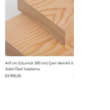
4x9 cm (Uzunluk 300 cm) Çam Vernikli 6
iAhşap Doğal Ahşap 
Adet Özel listeleme
- Modüler Birleştirile
Fiyat
Fiyat
₺3.900,00
₺444,38