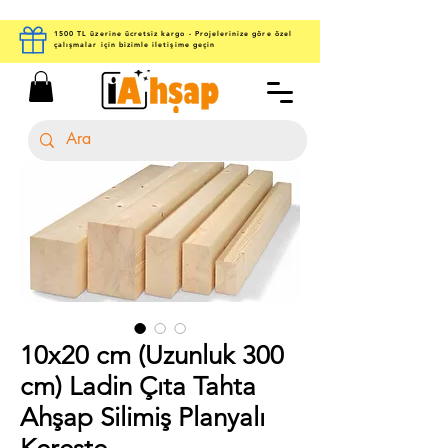
1500 TL üzerine ücretsiz kargo - Projelerinize göre özel
çalışmalar için bizimle iletişime geçin
10x20 cm (Uzunluk 300
cm) Ladin Çıta Tahta
Ahşap Silimiş Planyalı