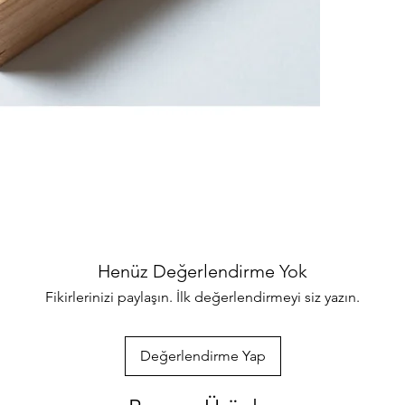
binlerce ürünler
her türlü sorul
ulaşabilirsiniz
özenle gönderec
paketlenmektedi
info@iahsap.co
Henüz Değerlendirme Yok
Fikirlerinizi paylaşın. İlk değerlendirmeyi siz yazın.
Değerlendirme Yap