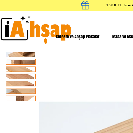
1500 TL üzeri
Kereste ve Ahşap Plakalar
Masa ve Mas