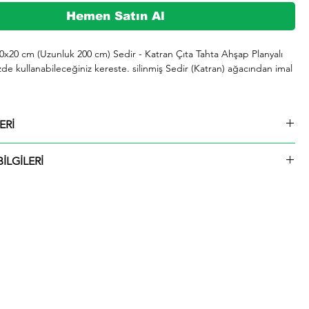
Hemen Satın Al
10x20 cm (Uzunluk 200 cm) Sedir - Katran Çıta Tahta Ahşap Planyalı 
zde kullanabileceğiniz kereste. silinmiş Sedir (Katran) ağacından imal 
şeklinde kargolanmaktadır.

ERİ
729 whatsap hattımızdan bizlere iletebilirsiniz.

10x20 cm (Uzunluk 200 cm) Sedir - Katran Çıta Tahta Ahşap Planyalı
İLGİLERİ
ü içinde kargolanmaktadır. Çıtalar seçtiğiniz ölçülerde kesilip size
ktadır.
rmızı olup giderek koyulaşır. Çok hızlı ve iyi bir şekilde kurutulabilir. 
 tutkallanır . elastikiyeti iyi. boyanabilir. cilalanabilir. tornalanabilir. 
 çivi tutar ve renk verilebilir. iahsap.com müşterilerine kereste. ahşap 
 piknik masası. çeşitli bahçe düzenlemeleri. ahşap çitler. sahil bahçe 
 ve hırdavat gibi yardımcı malzemeler üretmektededir. Bunlar gibi 