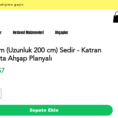
letişime geçin
ar
Hırdavat Malzemeleri
Ahşaplar
m (Uzunluk 200 cm) Sedir - Katran
ta Ahşap Planyalı
Fiyat
57
Sepete Ekle