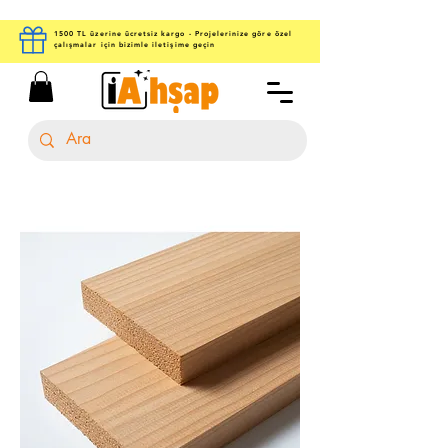
1500 TL üzerine ücretsiz kargo - Projelerinize göre özel
çalışmalar için bizimle iletişime geçin