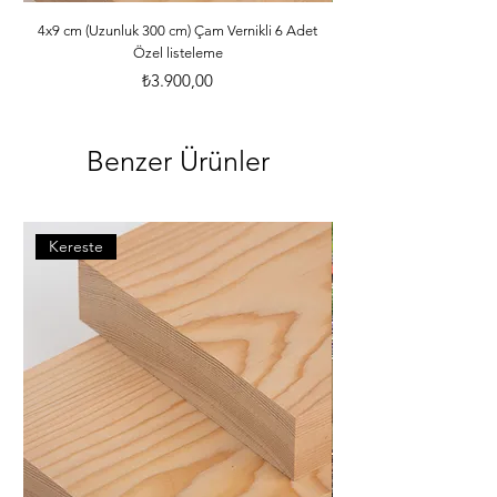
ebatlarına ve desilerine göre özenle 
paketlenmektedir. *Malzemelerle ilgili 
4x9 cm (Uzunluk 300 cm) Çam Vernikli 6 Adet
Özel listeleme
bilgileri öğrenebilmek için dilerseniz 
info@iahsap.com adresimize mail 
Fiyat
₺3.900,00
göndererek öğrenebilirsiniz.
Benzer Ürünler
Kereste