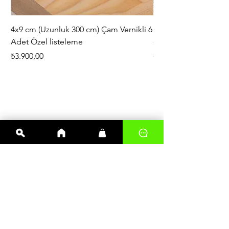
4x9 cm (Uzunluk 300 cm) Çam Vernikli 6
iAhşap Doğal Ahşap 
Adet Özel listeleme
- Modüler Birleştirile
Fiyat
Fiyat
₺3.900,00
₺444,38
En çok satanlar
Kereste