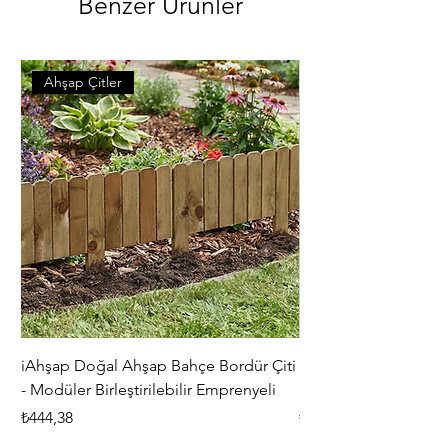
Benzer Ürünler
Ahşap Çitler
iAhşap Doğal Ahşap Bahçe Bordür Çiti
iAhşap Çardak ve Per
- Modüler Birleştirilebilir Emprenyeli
Braketi Seti - Ağır Çe
Fiyat
Fiyat
₺444,38
₺5.356,00