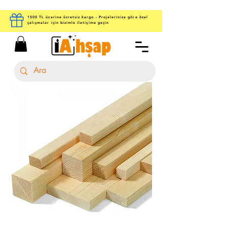
1500 TL üzerine ücretsiz kargo - Projelerinize göre özel
çalışmalar için bizimle iletişime geçin