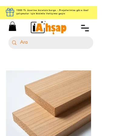
1500 TL üzerine ücretsiz kargo - Projelerinize göre özel
çalışmalar için bizimle iletişime geçin