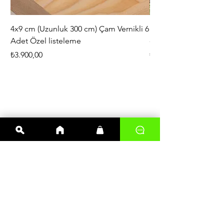
4x9 cm (Uzunluk 300 cm) Çam Vernikli 6
iAhşap Doğal Ahşap 
Adet Özel listeleme
- Modüler Birleştirile
Fiyat
Fiyat
₺3.900,00
₺444,38
En çok satanlar
Kereste