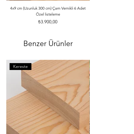
ebatlarına ve desilerine göre özenle 
paketlenmektedir. *Malzemelerle ilgili 
4x9 cm (Uzunluk 300 cm) Çam Vernikli 6 Adet
Özel listeleme
bilgileri öğrenebilmek için dilerseniz 
info@iahsap.com adresimize mail 
Fiyat
₺3.900,00
göndererek öğrenebilirsiniz.
Benzer Ürünler
Kereste