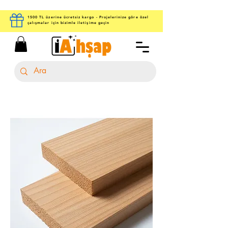
1500 TL üzerine ücretsiz kargo - Projelerinize göre özel
çalışmalar için bizimle iletişime geçin