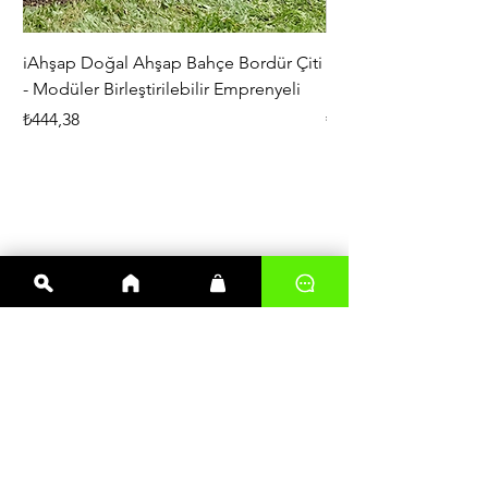
iAhşap Doğal Ahşap Bahçe Bordür Çiti
iAhşap Çardak ve Per
- Modüler Birleştirilebilir Emprenyeli
Braketi Seti - Ağır Çe
Fiyat
Fiyat
₺444,38
₺5.356,00
En çok satanlar
Kereste