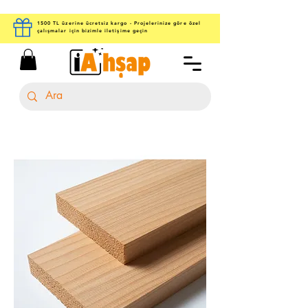
1500 TL üzerine ücretsiz kargo - Projelerinize göre özel
çalışmalar için bizimle iletişime geçin