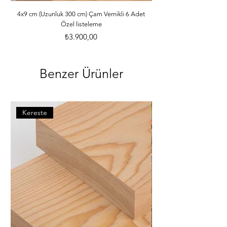
ebatlarına ve desilerine göre özenle 
paketlenmektedir. *Malzemelerle ilgili 
4x9 cm (Uzunluk 300 cm) Çam Vernikli 6 Adet
Özel listeleme
bilgileri öğrenebilmek için dilerseniz 
info@iahsap.com adresimize mail 
Fiyat
₺3.900,00
göndererek öğrenebilirsiniz.
Benzer Ürünler
Kereste