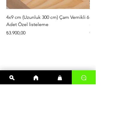
4x9 cm (Uzunluk 300 cm) Çam Vernikli 6
iAhşap Doğal Ahşap 
Adet Özel listeleme
- Modüler Birleştirile
Fiyat
Fiyat
₺3.900,00
₺444,38
En çok satanlar
Kereste