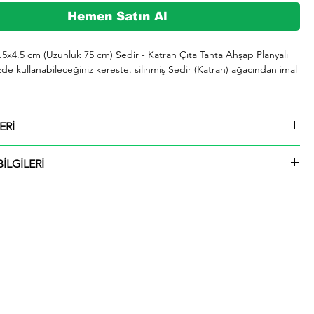
Hemen Satın Al
1.5x4.5 cm (Uzunluk 75 cm) Sedir - Katran Çıta Tahta Ahşap Planyalı 
zde kullanabileceğiniz kereste. silinmiş Sedir (Katran) ağacından imal 
şeklinde kargolanmaktadır.

ERİ
729 whatsap hattımızdan bizlere iletebilirsiniz.

1.5x4.5 cm (Uzunluk 75 cm) Sedir - Katran Çıta Tahta Ahşap Planyalı
İLGİLERİ
ü içinde kargolanmaktadır. Çıtalar seçtiğiniz ölçülerde kesilip size
ktadır.
rmızı olup giderek koyulaşır. Çok hızlı ve iyi bir şekilde kurutulabilir. 
 tutkallanır . elastikiyeti iyi. boyanabilir. cilalanabilir. tornalanabilir. 
 çivi tutar ve renk verilebilir. iahsap.com müşterilerine kereste. ahşap 
 piknik masası. çeşitli bahçe düzenlemeleri. ahşap çitler. sahil bahçe 
 ve hırdavat gibi yardımcı malzemeler üretmektededir. Bunlar gibi 