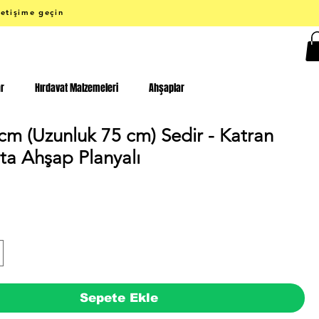
letişime geçin
ar
Hırdavat Malzemeleri
Ahşaplar
cm (Uzunluk 75 cm) Sedir - Katran
ta Ahşap Planyalı
iyat
Sepete Ekle