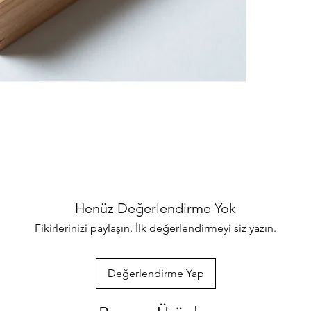
binlerce ürünler
her türlü sorul
ulaşabilirsiniz
özenle gönderec
paketlenmektedi
info@iahsap.co
Henüz Değerlendirme Yok
Fikirlerinizi paylaşın. İlk değerlendirmeyi siz yazın.
Değerlendirme Yap