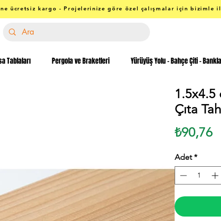
ne ücretsiz kargo - Projelerinize göre özel çalışmalar için bizimle i
a Tablaları
Pergola ve Braketleri
Yürüyüş Yolu - Bahçe Çiti - Bankl
1.5x4.5 
Çıta Tah
F
₺90,76
Adet
*