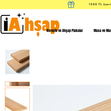
1500 TL üzeri
Kereste ve Ahşap Plakalar
Masa ve Mas