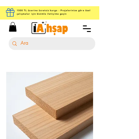
1500 TL üzerine ücretsiz kargo - Projelerinize göre özel
çalışmalar için bizimle iletişime geçin