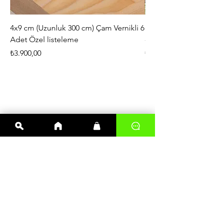
4x9 cm (Uzunluk 300 cm) Çam Vernikli 6
iAhşap Doğal Ahşap 
Adet Özel listeleme
- Modüler Birleştirile
Fiyat
Fiyat
₺3.900,00
₺444,38
En çok satanlar
Kereste