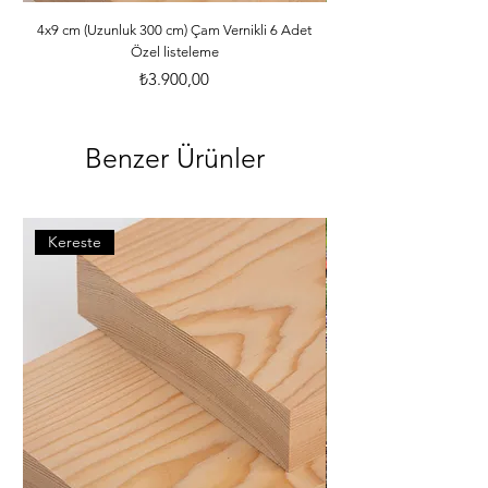
ebatlarına ve desilerine göre özenle 
paketlenmektedir. *Malzemelerle ilgili 
4x9 cm (Uzunluk 300 cm) Çam Vernikli 6 Adet
Özel listeleme
bilgileri öğrenebilmek için dilerseniz 
info@iahsap.com adresimize mail 
Fiyat
₺3.900,00
göndererek öğrenebilirsiniz.
Benzer Ürünler
Kereste