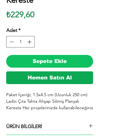
Kereste
Fiyat
₺229,60
Adet
*
Sepete Ekle
Hemen Satın Al
Paket İçeriği; 1.5x4.5 cm (Uzunluk 250 cm) 
Ladin Çıta Tahta Ahşap Silimiş Planyalı 
Kereste Her projelerinizde kullanabileceğiniz 
kereste. silinmiş Ladin ağacından imal 
edilmektedir.

ÜRÜN BİLGİLERİ
  İhiyaçlarınıza göre istediğiniz boy ve ebatta 
kesilerek en kısa sürede tarafınıza ücretsiz 
Paket İçeriği; 1.5x4.5 cm (Uzunluk 250 cm)