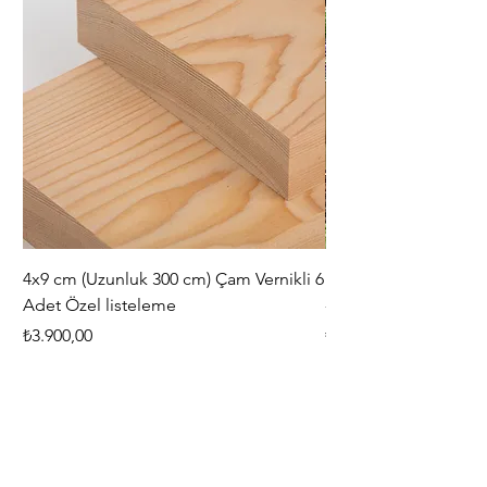
4x9 cm (Uzunluk 300 cm) Çam Vernikli 6
iAhşap Doğal Ahşap 
Adet Özel listeleme
- Modüler Birleştirile
Fiyat
Fiyat
₺3.900,00
₺444,38