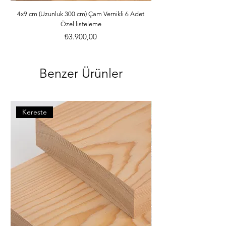
ebatlarına ve desilerine göre özenle 
paketlenmektedir. *Malzemelerle ilgili 
4x9 cm (Uzunluk 300 cm) Çam Vernikli 6 Adet
Özel listeleme
bilgileri öğrenebilmek için dilerseniz 
info@iahsap.com adresimize mail 
Fiyat
₺3.900,00
göndererek öğrenebilirsiniz.
Benzer Ürünler
Kereste