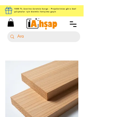
1500 TL üzerine ücretsiz kargo - Projelerinize göre özel
çalışmalar için bizimle iletişime geçin