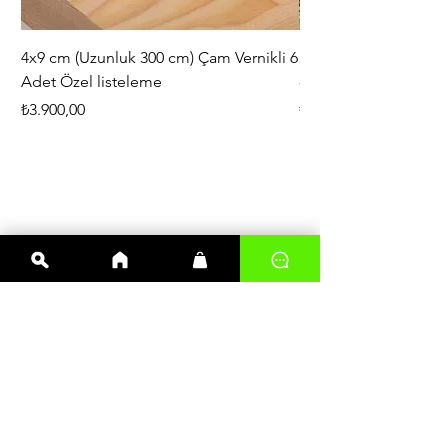
4x9 cm (Uzunluk 300 cm) Çam Vernikli 6
iAhşap Doğal Ahşap 
Adet Özel listeleme
- Modüler Birleştirile
Fiyat
Fiyat
₺3.900,00
₺444,38
En çok satanlar
Kereste