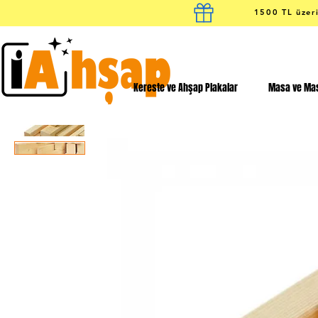
1500 TL üzeri
Kereste ve Ahşap Plakalar
Masa ve Mas