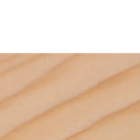
bi yardımcı malzemeler üretmektededir. Bunlar gibi binlerce 
mek için Kategorilerimizi ziyaret ediniz. *Ürünlerimizle ilgili her türlü 
ze iletebilirsiniz. *Bize 05538670729 whatsapp hattımızdan 
. *iAhsap.com tüm ahşap ürünlerini ve yardımcı malzemeleri size 
ektir. *Ürünler ölçü ebatlarına ve desilerine göre özenle 
r. *Malzemelerle ilgili bilgileri öğrenebilmek için dilerseniz 
m adresimize mail göndererek öğrenebilirsiniz.