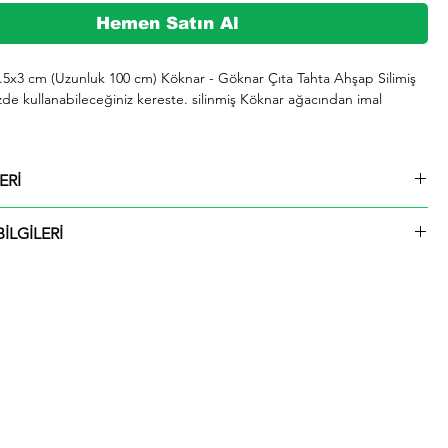
Hemen Satın Al
1.5x3 cm (Uzunluk 100 cm) Köknar - Göknar Çıta Tahta Ahşap Silimiş 
zde kullanabileceğiniz kereste. silinmiş Köknar ağacından imal 
şeklinde kargolanmaktadır.

ERİ
729 whatsap hattımızdan bizlere iletebilirsiniz.

 1.5x3 cm (Uzunluk 100 cm) Köknar - Göknar Çıta Tahta Ahşap Silimiş
İLGİLERİ
ü içinde kargolanmaktadır. Çıtalar seçtiğiniz ölçülerde kesilip size
ktadır.
hip olup. odunu sarımsı beyaz renktedir. Kolay işlenir. soyulabilir. çivi 
liği iyidir. İyi yapıştırılır. renk verilebilir. Boyanması ve cilalanması 
 iyi kurutulur. çatlamaya meyili azdır. Yeknesak tekstürde olup. lifleri 
 yarılır. iahsap.com müşterilerine kereste. ahşap plaka. pergole. 
çeşitli bahçe düzenlemeleri. ahşap çitler. sahil bahçe yürüyüş yolları 