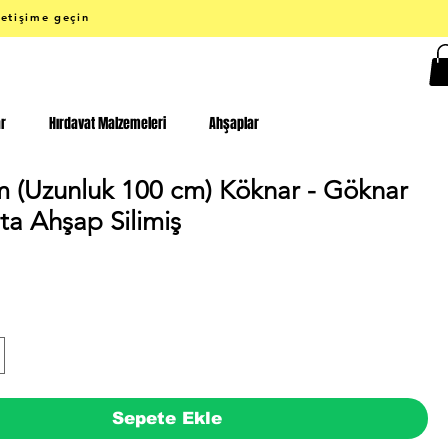
letişime geçin
ar
Hırdavat Malzemeleri
Ahşaplar
m (Uzunluk 100 cm) Köknar - Göknar
ta Ahşap Silimiş
iyat
Sepete Ekle