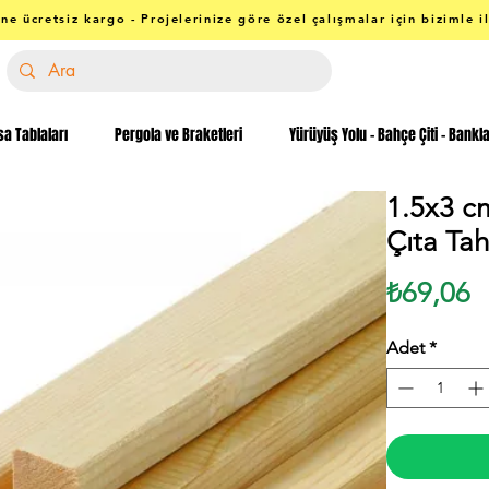
ne ücretsiz kargo - Projelerinize göre özel çalışmalar için bizimle i
a Tablaları
Pergola ve Braketleri
Yürüyüş Yolu - Bahçe Çiti - Bankl
1.5x3 c
Çıta Tah
F
₺69,06
Adet
*