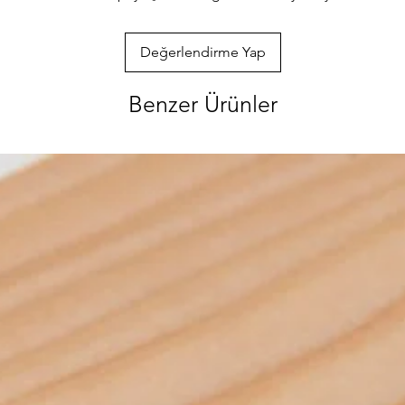
ve hırdavat gi
ürünlerimizi gör
sorularınızı bi
Değerlendirme Yap
ulaşabilirsiniz
özenle gönderec
Benzer Ürünler
paketlenmektedi
info@iahsap.co