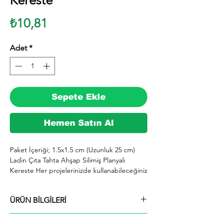
Kereste
Fiyat
₺10,81
Adet
*
Sepete Ekle
Hemen Satın Al
Paket İçeriği; 1.5x1.5 cm (Uzunluk 25 cm) 
Ladin Çıta Tahta Ahşap Silimiş Planyalı 
Kereste Her projelerinizde kullanabileceğiniz 
kereste. silinmiş Ladin ağacından imal 
edilmektedir.

ÜRÜN BİLGİLERİ
  İhiyaçlarınıza göre istediğiniz boy ve ebatta 
kesilerek en kısa sürede tarafınıza ücretsiz 
Paket İçeriği; 1.5x1.5 cm (Uzunluk 25 cm)