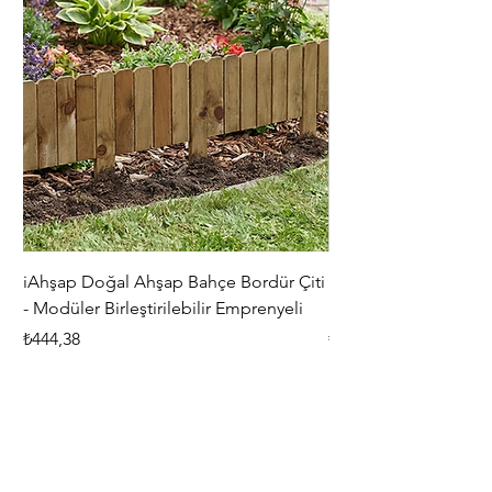
iAhşap Doğal Ahşap Bahçe Bordür Çiti
iAhşap Çardak ve Per
- Modüler Birleştirilebilir Emprenyeli
Braketi Seti - Ağır Çe
Fiyat
Fiyat
₺444,38
₺5.356,00